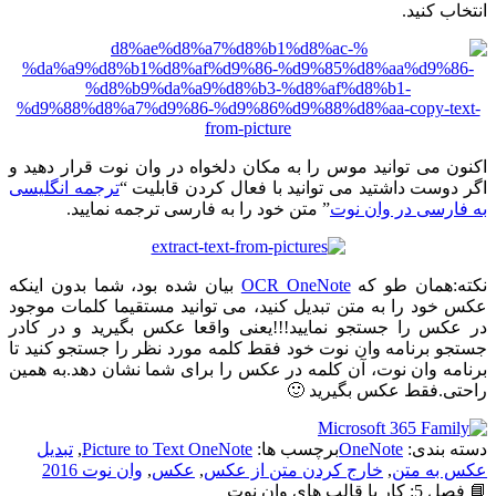
انتخاب کنید.
اکنون می توانید موس را به مکان دلخواه در وان نوت قرار دهید و
اگر دوست داشتید می توانید با فعال کردن قابلیت “
ترجمه انگلیسی
به فارسی در وان نوت
” متن خود را به فارسی ترجمه نمایید.
نکته:همان طو که
OCR OneNote
بیان شده بود، شما بدون اینکه
عکس خود را به متن تبدیل کنید، می توانید مستقیما کلمات موجود
در عکس را جستجو نمایید!!!یعنی واقعا عکس بگیرید و در کادر
جستجو برنامه وان نوت خود فقط کلمه مورد نظر را جستجو کنید تا
برنامه وان نوت، آن کلمه در عکس را برای شما نشان دهد.به همین
راحتی.فقط عکس بگیرید 🙂
دسته بندی:
OneNote
برچسب ها:
Picture to Text OneNote
,
تبدیل
عکس به متن
,
خارج کردن متن از عکس
,
عکس
,
وان نوت 2016
📘 فصل 5: کار با قالب های وان نوت