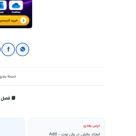
دسته بندی
📘 فصل 1: شروع کار با وان نوت
درس بعدی
ایجاد بخش در وان نوت - Add