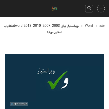
Skip
to
content
خانه
»
Word
»
ویراستیار برای word 2013-2010-2007-2003(غلط‌یاب
املایی ورد)