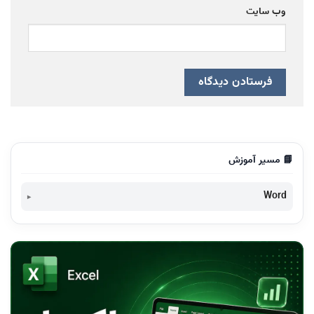
وب‌ سایت
📘 مسیر آموزش
Word
تغییر-حذف رنگ پس زمینه صفحات ورد-Word Page Color
تبدیل متن به جدول و بلعکس ورد-Convert Text to Table Word
نحوه ایجاد جدول در ورد-Insert Table Word
تعیین سایز کاغذ A5-A3 ورد و اکسل Word Excel Page Size