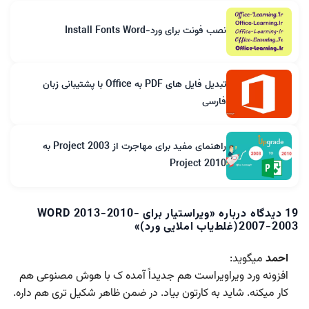
نصب فونت برای ورد-Install Fonts Word
تبدیل فایل های PDF به Office با پشتیبانی زبان
فارسی
راهنمای مفید برای مهاجرت از Project 2003 به
Project 2010
19 دیدگاه درباره «
ویراستیار برای WORD 2013-2010-
2007-2003(غلط‌یاب املایی ورد)
»
احمد
میگوید:
افزونه ورد ویراویراست هم جدیداً آمده ک با هوش مصنوعی هم
کار میکنه. شاید به کارتون بیاد. در ضمن ظاهر شکیل تری هم داره.