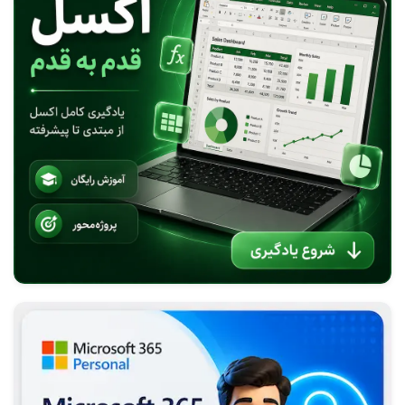
ایجاد حاشیه برای عکس در ورد Picture Border Word
ایجاد حاشیه در صفحات ورد-Page Borders Word
ایجاد حاشیه برای پاراگراف در ورد-Word Paragraph Border
رفع مشکل تبدیل اعداد انگلیسی-فارسی ورد 2016 Word
ایجاد شماره اعداد خودکار در ورد Numbering
تغییر فونت پیش فرض ورد Set Default Font Word
فرمول نویسی و معادلات در ورد-Equation Word
ایجاد صفحه افقی عمودی در میان صفحات ورد
ستون بندی صفحات متن ورد-Word Columns on Page
آموزش و کاربرد ابزار تقسیم صفحه در ورد-Word Page Breaks
آموزش ایجاد پی نوشت در ورد Endnote Word
قراردادن عنوان هر فصل در سربرگ به طور خودکار در ورد Chapter