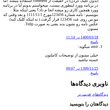
(بدون کلیک کردن) در حقیقت از comment استفاده میشه. اما
در برنامه وورد اینطوری نیست. میخواستم بدونم آیا در برنامه
وورد همچین کاری رو میشه انجا م داد؟ یعنی اینکه مثلا
بنویسیم : نامه شماره 123456مورخ 1111/11/1 و بعد وقتی که
مو.س روی عدد 123456 قرار گرفت ( نه اینکه کلیک کنه)
عکس نامه رو نشون بده. یعنی به صورت Tulip.
ممنون.
1400/03/18 در 11:14
پاسخ
amir
میگوید:
خیلی ممنون از نوضیحات کاملتون
خسته نباشید
1399/11/25 در 09:07
پاسخ
ناوبری دیدگاه‌ها
دیدگاه‌های قدیمی‌تر
دیدگاهتان را بنویسید