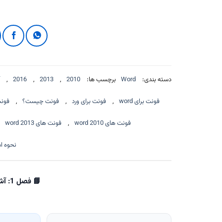
دسته بندی:
Word
برچسب ها:
2010
,
2013
,
2016
,
فونت برای word
,
فونت برای ورد
,
فونت چیست؟
,
فون
فونت های word 2010
,
فونت های word 2013
نحوه ا
📘 فصل 1: آشنایی با محیط و تنظیمات ورد