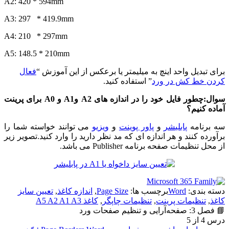
A2: 420 * 594mm
A3: 297 * 419.9mm
A4: 210 * 297mm
A5: 148.5 * 210mm
برای تبدیل واحد اینچ به میلیمتر یا برعکس از این آموزش “
فعال
کردن خط کش در ورد
” استفاده کنید.
سوال:چطور فایل خود را در اندازه های A2 وA1 و A0 برای پرینت
آماده کنیم؟
سه برنامه
پابلیشر
و
پاور پوینت
و
ویزیو
می توانند خواسته شما را
برآورده کنند و هر اندازه ای که مد نظر دارید را وارد کنید.تصویر زیر
از محل تنظیمات صفحه برنامه Publisher می باشد.
دسته بندی:
Word
برچسب ها:
Page Size
,
اندازه کاغذ
,
تعیین سایز
کاغذ
,
تنظیمات پرینت
,
تنظیمات چاپگر
,
کاغذ A5 A2 A1 A3
📘 فصل 3: صفحه‌آرایی و تنظیم صفحات ورد
درس 4 از 5