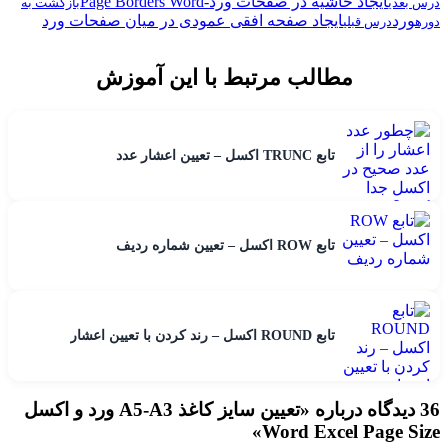
ایجاد حاشیه در صفحات ورد-Page Borders Word
درس بعدی
بازگشت به
ورد
ایجاد صفحه افقی عمودی در میان صفحات ورد
دوره
درس قبلی
مطالب مرتبط با این آموزش
تابع TRUNC اکسل – تعیین اعشار عدد
تابع ROW اکسل – تعیین شماره ردیف
تابع ROUND اکسل – رند کردن با تعیین اعشار
36 دیدگاه درباره «
تعیین سایز کاغذ A5-A3 ورد و اکسل
»
Word Excel Page Size