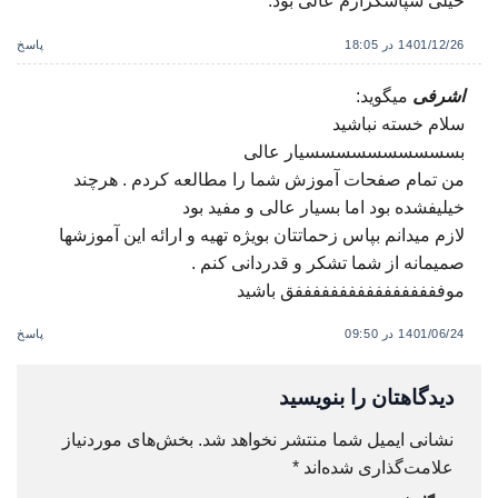
خیلی سپاسگزارم عالی بود.
1401/12/26 در 18:05
پاسخ
اشرفی
میگوید:
سلام خسته نباشید
بسسسسسسسسسسیار عالی
من تمام صفحات آموزش شما را مطالعه کردم . هرچند
خیلیفشده بود اما بسیار عالی و مفید بود
لازم میدانم بپاس زحماتتان بویژه تهیه و ارائه این آموزشها
صمیمانه از شما تشکر و قدردانی کنم .
موفففففففففففففففففق باشید
1401/06/24 در 09:50
پاسخ
دیدگاهتان را بنویسید
نشانی ایمیل شما منتشر نخواهد شد.
بخش‌های موردنیاز
علامت‌گذاری شده‌اند
*