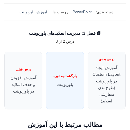
دسته بندی:
PowerPoint
برچسب ها:
آموزش پاورپوینت
📘 فصل 3: مدیریت اسلایدهای پاورپوینت
درس 2 از 3
درس بعدی
آموزش ایجاد
درس قبلی
Custom Layout
بازگشت به دوره
آموزش افزودن
در پاورپوینت
پاورپوینت
و حذف اسلاید
(طرح‌بندی
در پاورپوینت
سفارشی
اسلاید)
مطالب مرتبط با این آموزش