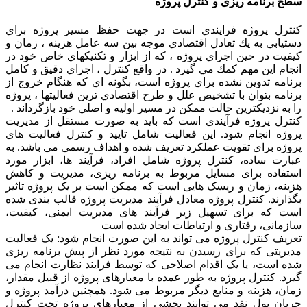
سطح برنامه ریزی و کنترل پروژه
كنترل پروژه فرايندي است در جهت حفظ مسير پروژه براي
دستيابي به يك تعادل اقتصادي موجه بين سه عامل هزينه ، زمان و
كيفيت در حين اجراي پروژه ، كه از ابزار و تكنيكهاي خاص خود در
انجام اين مهم كمك مي گيرد . در واقع كنترل ، اجراي دقيق و كامل
برنامه تدوين نشده براي پروژه است، بگونه اي كه هنگام خروج از
برنامه بتوان با تشخيص علل و طرح اقتصادي ترين فعاليتها ، پروژه
را به نزديكترين حالت ممكن در مسير اوليه و اصلي خود بازگرداند .
کنترل پروژه فرآیندی است که باید به صورت مستقل از مدیریت
پروژه انجام شود. این فعالیت شامل تایید و کنترل فعالیت های
پروژه برای تقویت عملکرد تعریف شده و اهداف رسمی می باشد. به
عبارت ساده، کنترل پروژه شامل افراد، فرآیند ها، ابزار مورد
استفاده برای مسایل مربوط به برنامه ریزی، مدیریت و کاهش
هزینه، زمان و ریسک هایی است که ممکن است بر یک پروژه تاثیر
بگذارند. کنترل پروژه معادل فرآیند مدیریت پروژه قالب بندی شده
است که برای تسهیل زیر فرآیند های مدیریت ایمنی، کیفیت،
سازمانی، رفتاری و ارتباطات ایجاد شده است
تعریف کنترل پروژه می تواند به این صورت انجام شود: یک فعالیت
مدیریتی که برای رسیدن به نتیجه مورد نظر از پیش برنامه ریزی
شده است، یا یک اقدام اصلاحی که توسط فرایند نظارت انجام می
گیرد. کنترل پروژه به طور عمده با معیارهای پروژه از قبیل مقدار،
زمان، هزینه و منابع دیگر مربوط می شود. همچنین درآمد پروژه و
جریان پول نقد می توانند بخشی از معیارهای پروژه تحت کنترل