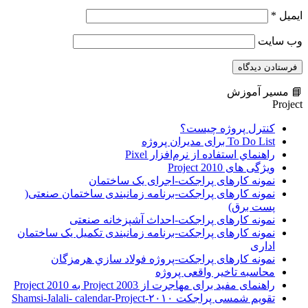
ایمیل
*
وب‌ سایت
📘 مسیر آموزش
Project
کنترل پروژه چیست؟
To Do List برای مدیران پروژه
راهنماي استفاده از نرم‌افزار Pixel
ویژگی های Project 2010
نمونه کارهای پراجکت-اجرای یک ساختمان
نمونه کارهای پراجکت-برنامه زمانبندی ساختمان صنعتی(
پست برق)
نمونه کارهای پراجکت-احداث آشپزخانه صنعتی
نمونه کارهای پراجکت-برنامه زمانبندی تکمیل یک ساختمان
اداری
نمونه کارهای پراجکت-پروژه فولاد سازي هرمزگان
محاسبه تاخیر واقعی پروژه
راهنمای مفید برای مهاجرت از Project 2003 به Project 2010
تقویم شمسی پراجکت ۲۰۱۰-Shamsi-Jalali- calendar-Project