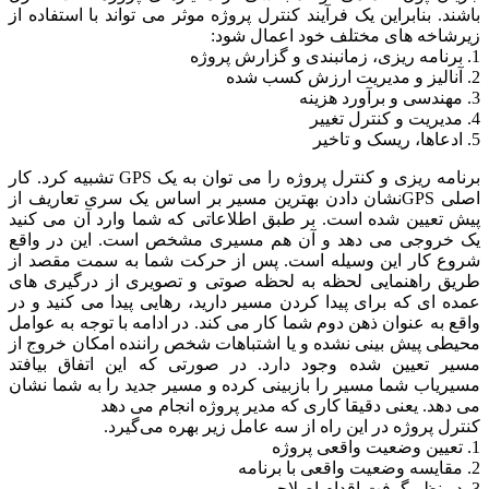
باشند. بنابراین یک فرآیند کنترل پروژه موثر می تواند با استفاده از
زیرشاخه های مختلف خود اعمال شود:
1. برنامه ریزی، زمانبندی و گزارش پروژه
2. آنالیز و مدیریت ارزش کسب شده
3. مهندسی و برآورد هزینه
4. مدیریت و کنترل تغییر
5. ادعاها، ریسک و تاخیر
برنامه ریزی و کنترل پروژه را می توان به یک GPS تشبیه کرد. کار
اصلی GPSنشان دادن بهترین مسیر بر اساس یک سری تعاریف از
پیش تعیین شده است. بر طبق اطلاعاتی که شما وارد آن می کنید
یک خروجی می دهد و آن هم مسیری مشخص است. این در واقع
شروع کار این وسیله است. پس از حرکت شما به سمت مقصد از
طریق راهنمایی لحظه به لحظه صوتی و تصویری از درگیری های
عمده ای که برای پیدا کردن مسیر دارید، رهایی پیدا می کنید و در
واقع به عنوان ذهن دوم شما کار می کند. در ادامه با توجه به عوامل
محیطی پیش بینی نشده و یا اشتباهات شخص راننده امکان خروج از
مسیر تعیین شده وجود دارد. در صورتی که این اتفاق بیافتد
مسیریاب شما مسیر را بازبینی کرده و مسیر جدید را به شما نشان
می دهد. یعنی دقیقا کاری که مدیر پروژه انجام می دهد
کنترل پروژه در این راه از سه عامل زیر بهره می‌گیرد.
1. تعیین وضعیت واقعی پروژه
2. مقایسه وضعیت واقعی با برنامه
3. در نظر گرفت اقدام اصلاحی