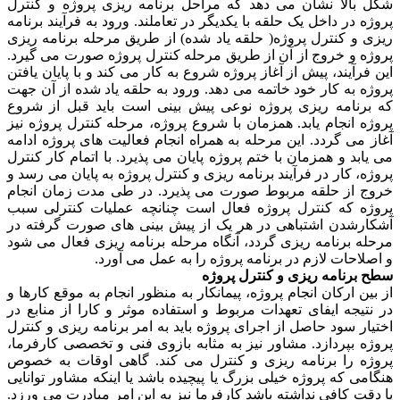
شکل بالا نشان می دهد که مراحل برنامه ریزی پروژه و کنترل
پروژه در داخل یک حلقه با یکدیگر در تعاملند. ورود به فرآیند برنامه
ریزی و کنترل پروژه( حلقه یاد شده) از طریق مرحله برنامه ریزی
پروژه و خروج از آن از طریق مرحله کنترل پروژه صورت می گیرد.
این فرآیند، پیش از آغاز پروژه شروع به کار می کند و با پایان یافتن
پروژه به کار خود خاتمه می دهد. ورود به حلقه یاد شده از آن جهت
که برنامه ریزی پروژه نوعی پیش بینی است باید قبل از شروع
پروژه انجام یابد. همزمان با شروع پروژه، مرحله کنترل پروژه نیز
آغاز می گردد. این مرحله به همراه انجام فعالیت های پروژه ادامه
می یابد و همزمان با ختم پروژه پایان می پذیرد. با اتمام کار کنترل
پروژه، کار در فرآیند برنامه ریزی و کنترل پروژه به پایان می رسد و
خروج از حلقه مربوط صورت می پذیرد. در طی مدت زمان انجام
پروژه که کنترل پروژه فعال است چنانچه عملیات کنترلی سبب
آشکارشدن اشتباهی در هر یک از پیش بینی های صورت گرفته در
مرحله برنامه ریزی گردد، آنگاه مرحله برنامه ریزی فعال می شود
و اصلاحات لازم در برنامه پروژه را به عمل می آورد.
سطح برنامه ریزی و کنترل پروژه
از بین ارکان انجام پروژه، پیمانکار به منظور انجام به موقع کارها و
در نتیجه ایفای تعهدات مربوط و استفاده موثر و کارا از منابع در
اختیار سود حاصل از اجرای پروژه باید به امر برنامه ریزی و کنترل
پروژه بپردازد. مشاور نیز به مثابه بازوی فنی و تخصصی کارفرما،
پروژه را برنامه ریزی و کنترل می کند. گاهی اوقات به خصوص
هنگامی که پروژه خیلی بزرگ یا پیچیده باشد یا اینکه مشاور توانایی
یا دقت کافی نداشته باشد کارفرما نیز به این امر مبادرت می ورزد.