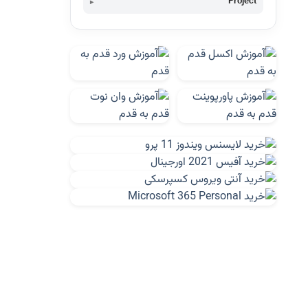
Project
کنترل پروژه چیست؟
To Do List برای مدیران پروژه
راهنماي استفاده از نرم‌افزار Pixel
ویژگی های Project 2010
نمونه کارهای پراجکت-اجرای یک ساختمان
نمونه کارهای پراجکت-برنامه زمانبندی
ساختمان صنعتی( پست برق)
نمونه کارهای پراجکت-احداث آشپزخانه صنعتی
نمونه کارهای پراجکت-برنامه زمانبندی تکمیل
یک ساختمان اداری
نمونه کارهای پراجکت-پروژه فولاد سازي
هرمزگان
محاسبه تاخیر واقعی پروژه
راهنمای مفید برای مهاجرت از Project 2003 به
Project 2010