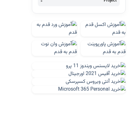
Project
کنترل پروژه چیست؟
To Do List برای مدیران پروژه
راهنماي استفاده از نرم‌افزار Pixel
ویژگی های Project 2010
نمونه کارهای پراجکت-اجرای یک ساختمان
نمونه کارهای پراجکت-برنامه زمانبندی
ساختمان صنعتی( پست برق)
نمونه کارهای پراجکت-احداث آشپزخانه
صنعتی
نمونه کارهای پراجکت-برنامه زمانبندی تکمیل
یک ساختمان اداری
نمونه کارهای پراجکت-پروژه فولاد سازي
هرمزگان
محاسبه تاخیر واقعی پروژه
راهنمای مفید برای مهاجرت از Project 2003 به