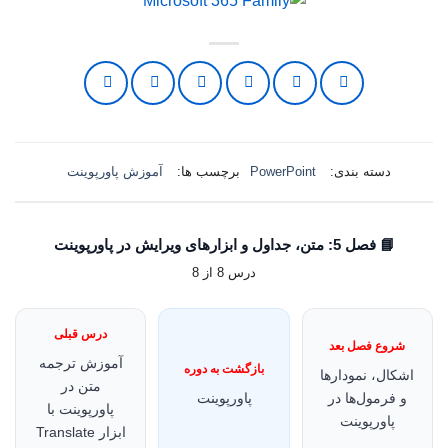
استفاده از نسخه‌های قدیمی پاورپوینت می‌تواند
باعث در دسترس نبودن این قابلیت شود.
دسته بندی:
PowerPoint
برچسب ها:
آموزش پاورپوینت
📘 فصل 5: متن، جداول و ابزارهای ویرایش در پاورپوینت
درس 8 از 8
درس قبلی
شروع فصل بعد
آموزش ترجمه
بازگشت به دوره
اشکال، نمودارها
متن در
و فرمول‌ها در
پاورپوینت
پاورپوینت با
پاورپوینت
ابزار Translate