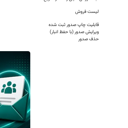
لیست فروش
قابلیت چاپ صدور ثبت شده
ویرایش صدور (با حفظ انبار)
حذف صدور