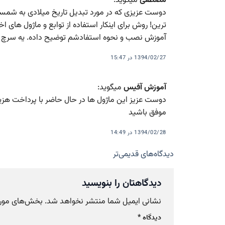
مصطفی
میگوید:
دوست عزیزی که در مورد تبدیل تاریخ میلادی به شمسی 
ترین! روش برای اینکار استفاده از توابع و ماژول ها
آموزش نصب و نحوه استفادشم توضیح داده. یه سرچ ت
1394/02/27 در 15:47
آموزش آفیس
میگوید:
دوست عزیز این ماژول ها در حال حاضر با پرداخت هزین
موفق باشید
1394/02/28 در 14:49
ناوبری
دیدگاه‌های قدیمی‌تر
دیدگاه‌ها
دیدگاهتان را بنویسید
نشانی ایمیل شما منتشر نخواهد شد.
بخش‌های موردن
دیدگاه
*