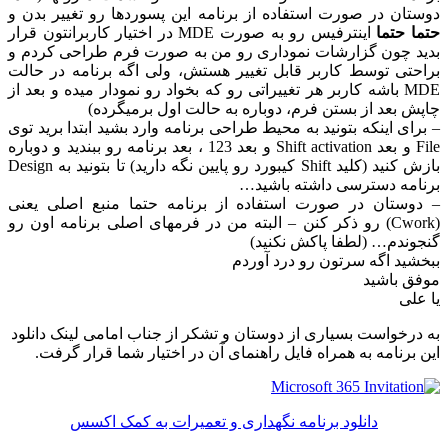
دوستان در صورت استفاده از برنامه این پسوردها رو تغییر بدن و
حتما حتما
اینترفیس رو به صورت MDE در اختیار کاربرانتون قرار
بدید چون گزارشات نموداری رو من به صورت فرم طراحی کردم و
براحتی توسط کاربر قابل تغییر هستش، ولی اگه برنامه در حالت
MDE باشه کاربر هر تغییراتی رو که بخواد رو نمودار میده و بعد از
چاپش بعد از بستن فرم، دوباره به حالت اول برمیگرده)
– برای اینکه بتونید به محیط طراحی برنامه وارد بشید ابتدا برید توی
File و بعد Shift activation و بعد 123 ، بعد برنامه رو ببندید و دوباره
بازش کنید (کلید Shift کیبورد رو پایین نگه دارید) تا بتونید به Design
برنامه دسترسی داشته باشید…
– دوستان در صورت استفاده از برنامه حتما منبع اصلی یعنی
(Cwork) رو ذکر کنن – البته من در فرمهای اصلی برنامه اون رو
گنجوندم… (لطفا پاکش نکنید)
ببخشید اگه سرتون رو درد آوردم
موفق باشید
یا علی
به درخواست بسیاری از دوستان و تشکر از جناب امامی لینک دانلود
این برنامه به همراه فایل راهنمای آن در اختیار شما قرار گرفت.
دانلود برنامه نگهداری و تعمیرات به کمک اکسس