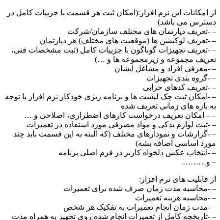
از امکانات این نرم افزار:(امکان ثبت هر قسمت با جزییات کامل در
دسترس می باشد)
– -تعریف دپارتمان های مختلف سازمان/شرکت
– -تعریف لوکیشن ها (موقعیت های مختلف) هر دپارتمان
– -تعریف تجهیزات گوناگون با جزییات کامل (ثبت مشخصات فنی،
تعریف مجموعه و زیرمجموعه ها و …)
– -معرفی افراد و مشاغل ایشان
– -گروه بندی تجهیزات
– -تعریف کدهای خرابی
– -امکان ثبت چک لیست ها و برنامه ریزی خودکار نرم افزار با توجه
به بازه های زمانی تعریف شده
– – امکان تعریف درخواست کارهای اضطراری، اصلاحی و …
– -ثبت لوازم یدکی و مواد مصرفی مورد استفاده در تعمیرات
– -گزارشات و نمودارهای مختلف (که البته به این قسمت باید چند
مورد اساسی اضافه بشه)
– -انتخاب عکس دلخواه کاربر در فرم اصلی برنامه
– و………
از قابلیت های نرم افزار:
– -محاسبه مدت زمان صرف شده برای تعمیرات
– -محاسبه هزینه تعمیرات
– -مدت زمان انجام تعمیرات به تفکیک هر شخص
– -تاریخچه کامل از تعمیرات انجام شده روی تجهیز به همراه مدت