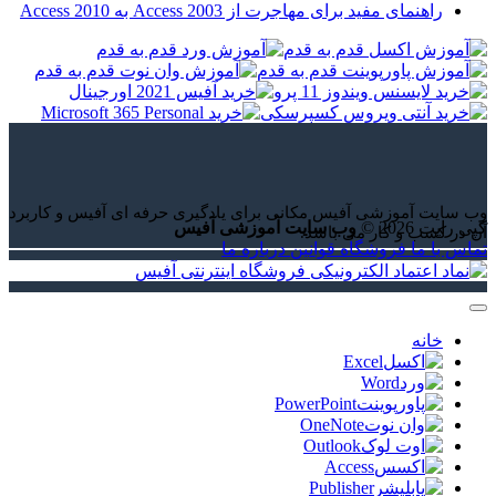
راهنمای مفید برای مهاجرت از Access 2003 به Access 2010
وب سایت آموزشی آفیس مکانی برای یادگیری حرفه ای آفیس و کاربرد
کپی رایت 2026 ©
وب سایت آموزشی آفیس
آن در کسب و کار می باشد.
تماس با ما
فروشگاه
قوانین
درباره ما
خانه
Excel
Word
PowerPoint
OneNote
Outlook
Access
Publisher