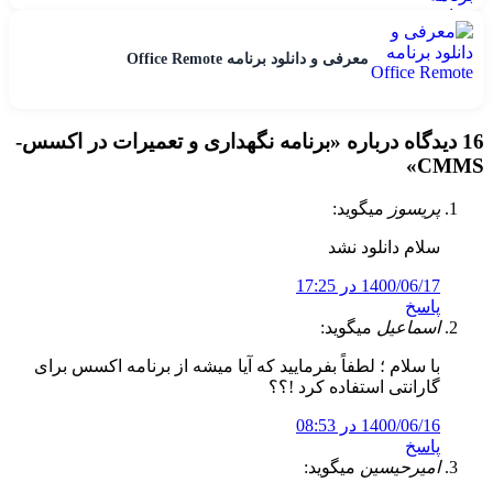
معرفی و دانلود برنامه Office Remote
16 دیدگاه درباره «
برنامه نگهداری و تعمیرات در اکسس-
»
CMMS
پریسوز
میگوید:
سلام دانلود نشد
1400/06/17 در 17:25
پاسخ
اسماعیل
میگوید:
با سلام ؛ لطفاً بفرمایید که آیا میشه از برنامه اکسس برای
گارانتی استفاده کرد !؟؟
1400/06/16 در 08:53
پاسخ
امیرحیسین
میگوید: