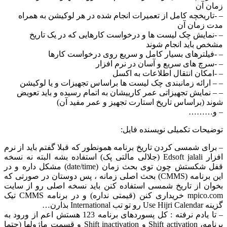
زمان آن
– -تاریخچه کامل از تعمیرات انجام شده در هر لوکیشن به همراه
مدت زمان آن
– -نمایش چک لیست ها و درخواست کارهایی که در یک تاریخ
مشخص باید انجام شوند
– -فیلترهای بسیار کامل و سریع روی درخواست کارها
– -سرچ های سریع و آسان در نرم افزار
– -امکان انتقال اطلاعات به اکسل
– – ارائه زمانبندی چک لیست ها براساس تجهیزات و یا لوکیشن
– – نمایش تجهیزاتی عمر کارییشان به اتمام رسیده و باید تعویض
شوند (براساس تاریخ استارت تجهیز و عمر مفید آن)
– و………
توضیحات تکمیلی نویسنده فایل:
– برای شمسی کردن تاریخ برنامه همونطور که قبلا گفتم باید از نرم
افزار Edsoft jalali (جلالی مالتی پک) استفاده بشه البته نه نسخه
قفل شکستش چون توی بحث زمان (date/time) مشکل داره و در
این برنامه (CMMS) بحث اصلی زمانه ، پس دوستان در صورتی که
بخوان از تاریخ شمسی استفاده کنن باید نسخه اصلی رو از سایت
mpico.com خریداری کنن (قیمتی نداره) و در برنامه CMMS تیک
گزینه Use Hijri Calendar رو تو تب International بذارن…
– تا یادم نرفته : کل پسوردهای برنامه 123 هستش اعم از ورود به
برنامه، Shift activation و Shift inactivation‌ و قسمت ماژولها (حتما