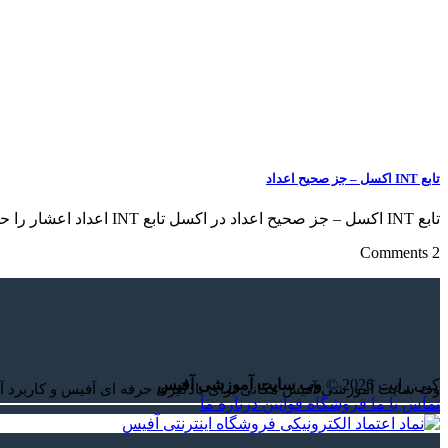
تابع INT اکسل – جز صحیح اعداد
تابع INT اکسل – جز صحیح اعداد در اکسل تابع INT اعداد اعشار را حذف [...]
2 Comments
کپی رایت 2026 ©
وب سایت آموزشی آفیس
وب سایت آموزشی آفیس مکانی برای یادگیری حرفه ای آفیس و کاربرد آ
تماس با ما
فروشگاه
قوانین
درباره ما