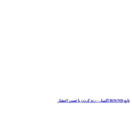
تابع ROUND اکسل – رند کردن با تعیین اعشار