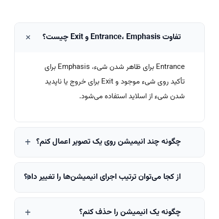
تفاوت Entrance، Emphasis و Exit چیست؟
Entrance برای ظاهر شدن شیء، Emphasis برای
تأکید روی شیء موجود و Exit برای خروج یا ناپدید
شدن شیء از اسلاید استفاده می‌شود.
چگونه چند انیمیشن روی یک تصویر اعمال کنم؟
پس از انتخاب تصویر، از گزینه
Add Animation
از کجا می‌توان ترتیب اجرای انیمیشن‌ها را تغییر داد؟
استفاده کنید تا بدون حذف افکت قبلی، انیمیشن
جدید به همان شیء اضافه شود.
در پنجره
Animation Pane
می‌توانید با استفاده از
چگونه یک انیمیشن را حذف کنم؟