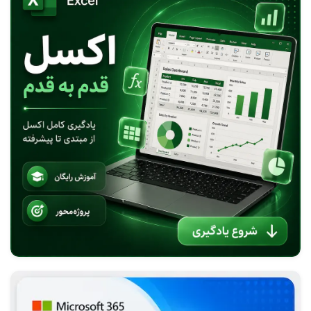
محافظت از ایمیل ها و اطلاعات در Outlook
معرفی Business Contact Manager برای Outlook 2013
افزودن و خارج کردن contacts در Outlook
افزودن و حذف ایمیل در Outlook
سرویس جدید ایمیل مایکروسافت Outlook.com
راهنمای نصب Business Contact Manager برای Outlook
2010
تقویم شمسی اوت لوک 2010-Shamsi-Jalali- calendar-
Oulook