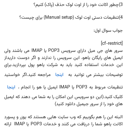
3)چطور اکانت خود را از اوت لوک حذف (پاک) کنیم؟
4)تنظیمات دستی اوت لوک (Manual setup) برای چیست؟
جواب سوال اول:
[cf-restrict]
سرور های جی میل دارای سرویس POP3 یا IMAP می باشند ولی
ایمیل های رایگان یاهو، این سرویس را ندارند و اگر دوست داریداز
این خدمات استفاده کنید باید به شرکت یاهو پول بپردازید.برای
توضیحات بیشتر می توانید به
اینجا
مراجعه کنید.اگر خواستید
تنظیمات مربوط به POP3 یا IMAP ایمیل یا هو را انجام ،
اینجا
کلیک کنید.(این دو سرویس این امکان را به شما می دهند که ایمیل
های خود را از سرور جیمیل دانلود کنید)
البته این را هم بگوییم که وب سایت هایی هستند که یوزر و پسورد
اکانت یاهو شما را دریافت می کنند و خدمات POP3 یا IMAP ارائه