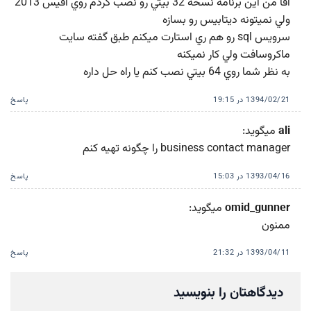
اقا من اين برنامه نسخه 32 بيتي رو نصب كردم روي افيس 2013
ولي نميتونه ديتابيس رو بسازه
سرويس sql رو هم ري استارت ميكنم طبق گفته سايت
ماكروسافت ولي كار نميكنه
به نظر شما روي 64 بيتي نصب كنم يا راه حل داره
1394/02/21 در 19:15
پاسخ
ali
میگوید:
business contact manager را چگونه تهیه کنم
1393/04/16 در 15:03
پاسخ
omid_gunner
میگوید:
ممنون
1393/04/11 در 21:32
پاسخ
دیدگاهتان را بنویسید