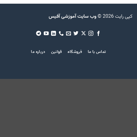
افزودن و خارج کردن contacts در Outlook
افزودن و حذف ایمیل در Outlook
کپی رایت 2026 ©
وب سایت آموزشی آفیس
سرویس جدید ایمیل مایکروسافت Outlook.com
راهنمای نصب Business Contact Manager برای Outlook
2010
تماس با ما
فروشگاه
قوانین
درباره ما
تقویم شمسی اوت لوک 2010-Shamsi-Jalali- calendar-
Oulook