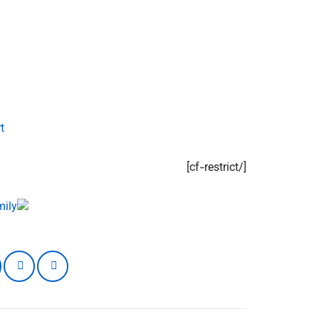
t
[/cf-restrict]