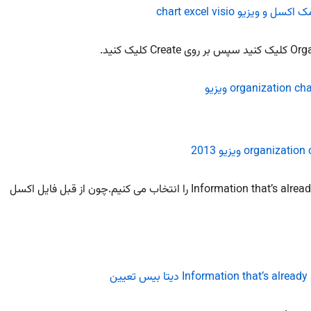
در صفحه باز شده گزینه Information that’s already stored in a file or database را انتخاب می کنیم.چون از قبل فایل اکسل