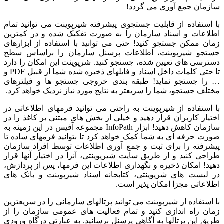
سازمان جمع آوری می گردد!
با استفاده از قابلیت جستجوی پیشرفته شیرپوینت می توانید تمام
اطلاعات و اسناد سازمان را به صورت تفکیک شده و در کمترین
زمان ممکن جستجو کنید! حتی می توانید با استفاده از ابزارهای
جستجو شیرپوینت، اطلاعات پرسنل سازمان را براساس سطح
دسترسی های تعیین شده، جستجو کنید. شرپوینت این امکان را دارد
تا حتی کلمات داخل اسناد و فایلهای ذخیره شده شما از قبیل PDF و
… را جستجو نماید! طبقه بندی خروجی جستجو ها و فیلترهای
مختلف جستجو، شما را سریعتر به نتایج مورد نیاز نزدیک خواهد کرد.
با استفاده از شیرپوینت به راحتی می توانید فرمهای اطلاعاتی در
اختیار کاربران قرار دهید و خیلی از بخش های مبتنی بر کاغذ را در
سازمان کاهش دهید! ابزار InfoPath مجموعه آفیس در این زمینه به
صورت حرفه ای به شما کمک خواهد کرد تا بتوانید فرمهای ساده تا
پیشرفته را برای ثبت و جمع آوری اطلاعات توسط افراد سازمان
طراحی کنید و از طریق سایت شیرپوینتی، آنرا در اختیار آنها قرار
دهید! امکان ذخیره و نگهداری اطلاعات این فرمها، پس از پردازش،
در لیست های شرپوینتی، کتابحانه اسناد شیرپوینت و بانک های
اطلاعاتی مجزا امکان پذیر است.
با استفاده از شیرپوینت می توانید پرتالهای سازمانی را در سریعترین
زمان راه اندازی کنید و تمام فعالیت های عمومی سازمان را از
طریق این پرتالها به آگاهی پرسنل برسانید. به عبارتی درگاه ورودی