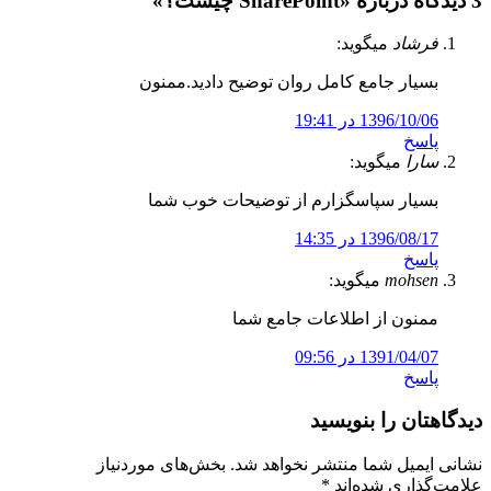
3 دیدگاه درباره «
SharePoint چیست؟
»
فرشاد
میگوید:
بسیار جامع کامل روان توضیح دادید.ممنون
1396/10/06 در 19:41
پاسخ
سارا
میگوید:
بسیار سپاسگزارم از توضیحات خوب شما
1396/08/17 در 14:35
پاسخ
mohsen
میگوید:
ممنون از اطلاعات جامع شما
1391/04/07 در 09:56
پاسخ
دیدگاهتان را بنویسید
نشانی ایمیل شما منتشر نخواهد شد.
بخش‌های موردنیاز
علامت‌گذاری شده‌اند
*