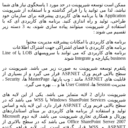
ممکن است توسعه شیرپوینت در حد مورد 1 پاسخگوی نیاز های شما
نباشد، لذا می توانید پا را فراتر گذاشته و با استفاده از شیرپوینت
Application ها یا برنامه های کاربردی پیشرفته برای سازمان خود
طراحی، تولید و راه اندازی کنید. برنامه های کاربردی ای که با
استفاده از شیرپوینت میتوانند پیاده سازی شوند، به 3 دسته زیر
تقسیم می شوند :
برنامه های کاربردی با امکانات پیشرفته مدیریت محتوا
برنامه های کاربردی با فضای اشتراکی جهت اشتراک اطلاعات
برنامه های کاربردی که می توانند با سرویسهای LOB یا Line of
business یکپارچه و Integrate شوند
پلتفرم توسعه شیرپوینت به صورت زیر می باشد. شیرپوینت در
سطح بالایی فریم ورک ASP.NET قرار می گیرد و از بسیاری از
قابلیت های ASP.NET مانند : وب پارتها، MasterPage ها، Security ،
مدیریت Session ها، User Control ها و … بهره می گیرد.
شیرپوینت دارای 2 لایه متمایز می باشد. یکی از این لایه های
شیرپوینت Windows SharePoint Services یا WSS می باشد که در
سطح بالایی فریم ورک ASP.NET قرار دارد. این لایه پایه و اساس
تولید و استفاده از برنامه های کاربردی بر مبنای استانداردهای
پورتال و همکاری تجاری شیرپوینت می باشد. لایه دوم Microsoft
Office SharePoint Server 2007 می باشد که در سطح بالاتری از
ASP.NET و WSS قرار گرفته است. این لایه فراهم کننده