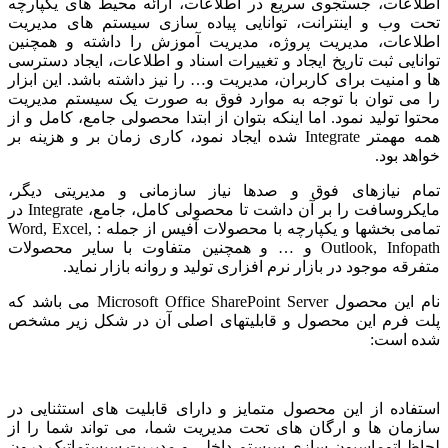
اطلاعات، جستجوی سریع در اطلاعات، ارائه محیط های یکپارچه
تحت وب و اینترانت، توانایی پیاده سازی سیستم های مدیریت
اطلاعات، مدیریت پروژه، مدیریت آموزش را داشته و همچنین
توانایی ثبت تاریخ ایجاد و تغییرات اسناد و اطلاعات، ایجاد دسترسی
ها و امنیت برای کاربران، مدیریت و… را نیز داشته باشد. این ابزار
را می توان با توجه به موارد فوق به صورت یک سیستم مدیریت
محتوا تولید نمود. اما اینکه بتوان از ابتدا محصولی جامع، کامل و از
همه مهمتر Integrate شده ایجاد نمود، کاری زمان بر و هزینه بر
خواهد بود.
تمام نیازهای فوق و صدها نیاز سازمانی و مدیریتی دیگر،
مایکروسافت را بر آن داشت تا محصولی کامل، جامع، Integrate در
تمامی بخشها و یکپارچه با محصولات آفیس از جمله : Word, Excel,
Outlook, Infopath و … و همچنین متفاوت با سایر محصولات
متفرقه موجود در بازار نرم افزاری تولید و روانه بازار نماید.
نام این محصول Microsoft Office SharePoint Server می باشد که
پلت فرم این محصول و قابلیتهای اصلی آن در شکل زیر مشخص
شده است:
استفاده از این محصول متمایز و دارای قابلیت های استثنایی در
سازمان ها و ارگان های تحت مدیریت شما، می تواند شما را از
لحاظ اتوماسیون سازی سیستم داخلی و مدیریت سیستماتیک درون