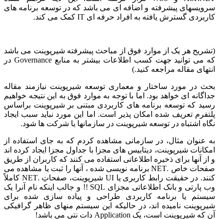
سرویسهای پیشرفته و اضافه ای می باشد که در توسعه برنامه های
کاربردی گسترش یافته به افراد حرفه ای IT کمک می کند.
(تشریح هر یک از موارد فوق از مباحث پیشرفته شیرپوینت می باشد
که می توانید جهت کسب اطلاعات بیشتر به منابع Governance در
انتهای مقاله مراجعه کنید.)
بحث در مورد ساختار و معماری توسعه شیرپوینت نیازمند مقاله
جداگانه ای خواهد بود. اما با توجه به موارد فوق به این نتیجه خواهیم
رسید که توسعه برنامه های کاربردی مبتنی بر شیرپوینت براساس
پلتفرم تعریف شده امکان پذیر است. اما این مورد نباید سبب ایجاد
نگاه اشتباه در توسعه شیرپوینت در سازمانها یا شرکت ها شود.
به عنوان مثال، در سازمانی مشاهده کردم که به جای استفاده از
امکانات شیرپوینت، دیتابیس های مجزا با جداول مجزا ایجاد کرده اند
و از آنها برای ذخیره اطلاعاتی استفاده می کنند که کاربران از طریق
صفحات خاص .NET برنامه نویسی شده ، آنها را ثبت یا مشاهده می
کنند. در حقیقت رابط کاربری یا UI شیرپوینت، صفحاتِ .NET کاملاً
وب پارتی و بانک اطلاعاتی مجزای SQL !! و جالب اینکه نام آنرا یک
سیستم یا برنامه کاربردی طراحی و پیاده سازی شده برای
شیرپوینت نامیده اند، در حالیکه این سیستم منهای ظاهر گرافیکی
آن که شیرپوینت است، یک Application دات نتی می باشد!