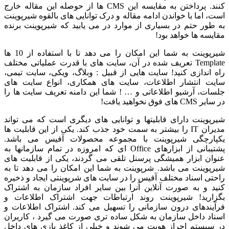
کنند. پرداختن به مقایسه این CMS ها از حوصله این مقاله خارج
است، اما با خواندن ادامه مقاله و درک توانایی های بالقوه شیرپوینت
به طور حتم در بسیاری از موارد در می یابید که شیرپوینت برنده
مقایسه ها خواهد بود!
شیرپوینت به شما این امکان را می دهد تا با استفاده از 10 ها
Template تعریف شده در آن، سایت های با قدرت عملیاتی مختلف
راه اندازی کنید! سایت هایی از قبیل : وبلاگ، ویکی، سایت تیمی،
سایت انتشار اطلاعات، سایت های همکاری، انواع سایت های
جلسات، آرشیو اطلاعاتی و … ! شما این دامنه تعریف سایت ها را
در سایر CMS های فوق نخواهید یافت!
شیرپوینت دارای قابلیتها و توانایی های دیگری است که می تواند
مدیران IT را بیشتر به سمت خود جذب کند. یکی از این قابلیت ها
یکپارچگی شیرپوینت با مجموعه محصولات آفیس می باشد.
پشتیبانی از ابزارهای Office ای که امروزه در تمام سازمانها به
عنوان ابزار همیشگی پرسنل تلقی می گردند، یکی از قابلیت های
شیرپوینت می باشد. شرپوینت به شما این امکان را می دهد تا به
راحتی اسناد مختلف آفیس را در سایت های شرپوینتی ایجاد و ذخیره
کنید و به صورت آنلاین آنرا بین سایر افراد سازمان به اشتراک
بگزارید! شیرپوینت روند ارتباطات جهت اشتراک اطلاعات و
فرآیندهای درون سازمانی را تسهیل می کند. اشتراک اطلاعات و
اسناد داخل سازمان به شکل ساده تری صورت می گیرد ، کاریران
در سیستم احراز هویت می شوند و خیلی از کاغذ بازی های داخل