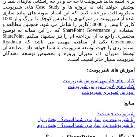
برای اینکه بدانید شرپوینت تا چه حد و در چه راستایی نیازهای شما را
پوشش خواهد داد، به پروژه ها و Case Study های شیرپوینت
مایکروسافت مراجعه کنید، که این اسناد نمونه های پیاده سازی
شده از شیرپوینت در شرکتهای با مقیاس کوچک تا بزرگ و از 1000
کاربر تا بیش از 50000 کاربر را شامل می شود. همچنین مطالعه و
استفاده از SharePoint Governance که در این مقاله به توضیح
مختصری راجع به آن پرداخته ام را نیز پیشنهاد میکنم. SharePoint
Governance یکی از مفاهیم مهمی می باشد که Roadmap
استانداردی را جهت توسعه شرپوینت به شما خواهد داد. مطالعه آن
توسط مدیران IT، مدیران پروژه و بخصوص توسعه دهندگان
شرپوینت بسیار حائز اهمیت است.
آموزش های شیر پوینت:
کتاب های فارسی آموزش شیرپوینت
کتاب های لاتین آموزش شیرپوینت
آموزش تصویری شیرپوینت
منابع:
شیرپوینت چیست؟
آیا شیرپوینت نیاز سازمان شما است؟ – بخش اول
آیا شیرپوینت نیاز سازمان شما است؟ – بخش دوم