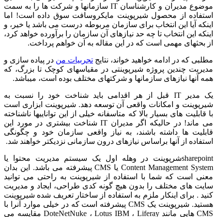
موضوع مدیران و کارشناسان IT سازمانها و شرکت ها را به سمت
استفاده از محصول شیرپوینت مایکروسافت سوق داده است! اما
اینکه آیا این انتخاب برای سازمان مربوطه درست می باشد یا خیر، و
اینکه این انتخاب تا چه حد نیازهای آن سازمان را برآورده خواهد کرد،
از بحثهای مهمی است که در این مقاله به آن خواهم پرداخت.
مطلبی که در ادامه خواهید خواند، نتایج
تجربیات من
در پیاده سازی و
مدیریت چندین پروژه شیرپوینتی در مقیاسهای کوچک تا بزرگ، که
همه آنها نیازهای سازمانها و شرکتهای مختلف بوده است، میباشد.
یک مدیر IT قبل از هر اقدامی باید شناخت خود را نسبت به
شیرپوینت و امکانات واقعی آن توسعه دهد. شیرپوینت ابزاری است
با قابلیت های بسیار بالا که متاسفانه خیلی از این تواناییها ناشناخته
می ماند! در حالیکه اگر مدیران IT شناخت بیشتری در مورد این
قابلیت ها داشته باشند، به نیاز واقعی سازمان خود و چگونگی
استفاده از آنها براساس نیازهای درون سازمانی نزدیکتر خواهند شد.
sharepointشرپوینت در وهله اول یک سیستم مدیریت محتوا یا
Content Management System یا CMS پیشرفته می باشد. این بدان
معنی است که شما با استفاده از شیرپوینت به راحتی می توانید
سایت های مختلف را بدون هیچ گونه کدی طراحی، ایجاد و مدیریت
کنید . برای اینکار ملزم به استفاده از ساختار تعریف شده شیرپوینت
هستید. شیرپوینت یک CMS پیشرفته است که در خیلی موارد آنرا با
CMS هایی مانند DoteNetNuke ، Lotus IBM ، Liferay مقایسه می