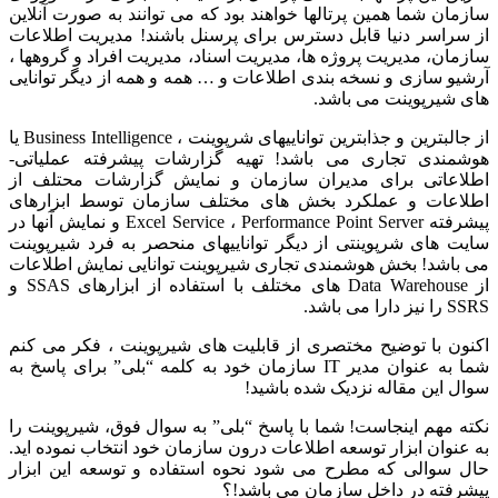
سازمان شما همین پرتالها خواهند بود که می توانند به صورت آنلاین
از سراسر دنیا قابل دسترس برای پرسنل باشند! مدیریت اطلاعات
سازمان، مدیریت پروژه ها، مدیریت اسناد، مدیریت افراد و گروهها ،
آرشیو سازی و نسخه بندی اطلاعات و … همه و همه از دیگر توانایی
های شیرپوینت می باشد.
از جالبترین و جذابترین تواناییهای شرپوینت ، Business Intelligence یا
هوشمندی تجاری می باشد! تهیه گزارشات پیشرفته عملیاتی-
اطلاعاتی برای مدیران سازمان و نمایش گزارشات محتلف از
اطلاعات و عملکرد بخش های مختلف سازمان توسط ابزارهای
پیشرفته Excel Service ، Performance Point Server و نمایش آنها در
سایت های شرپوینتی از دیگر تواناییهای منحصر به فرد شیرپوینت
می باشد! بخش هوشمندی تجاری شیرپوینت توانایی نمایش اطلاعات
از Data Warehouse های مختلف با استفاده از ابزارهای SSAS و
SSRS را نیز دارا می باشد.
اکنون با توضیح مختصری از قابلیت های شیرپوینت ، فکر می کنم
شما به عنوان مدیر IT سازمان خود به کلمه “بلی” برای پاسخ به
سوال این مقاله نزدیک شده باشید!
نکته مهم اینجاست! شما با پاسخ “بلی” به سوال فوق، شیرپوینت را
به عنوان ابزار توسعه اطلاعات درون سازمان خود انتخاب نموده اید.
حال سوالی که مطرح می شود نحوه استفاده و توسعه این ابزار
پیشرفته در داخل سازمان می باشد!؟