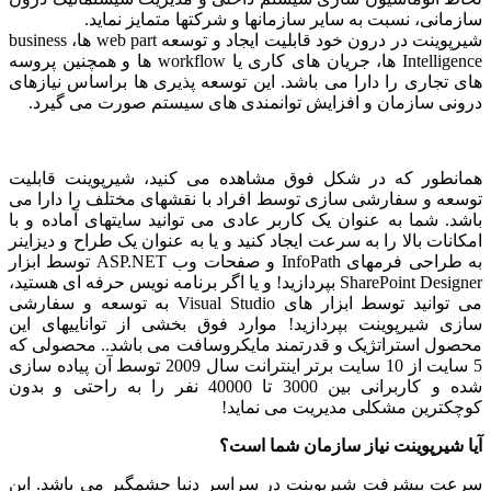
سازمانی، نسبت به سایر سازمانها و شرکتها متمایز نماید.
شیرپوینت در درون خود قابلیت ایجاد و توسعه web part ها، business
Intelligence ها، جریان های کاری یا workflow ها و همچنین پروسه
های تجاری را دارا می باشد. این توسعه پذیری ها براساس نیازهای
درونی سازمان و افزایش توانمندی های سیستم صورت می گیرد.
همانطور که در شکل فوق مشاهده می کنید، شیرپوینت قابلیت
توسعه و سفارشی سازی توسط افراد با نقشهای مختلف را دارا می
باشد. شما به عنوان یک کاربر عادی می توانید سایتهای آماده و با
امکانات بالا را به سرعت ایجاد کنید و یا به عنوان یک طراح و دیزاینر
به طراحی فرمهای InfoPath و صفحات وب ASP.NET توسط ابزار
SharePoint Designer بپردازید! و یا اگر برنامه نویس حرفه ای هستید،
می توانید توسط ابزار های Visual Studio به توسعه و سفارشی
سازی شیرپوینت بپردازید! موارد فوق بخشی از تواناییهای این
محصول استراتژیک و قدرتمند مایکروسافت می باشد.. محصولی که
5 سایت از 10 سایت برتر اینترانت سال 2009 توسط آن پیاده سازی
شده و کاربرانی بین 3000 تا 40000 نفر را به راحتی و بدون
کوچکترین مشکلی مدیریت می نماید!
آیا شیرپوینت نیاز سازمان شما است؟
سرعت پیشرفت شیرپوینت در سراسر دنیا چشمگیر می باشد. این