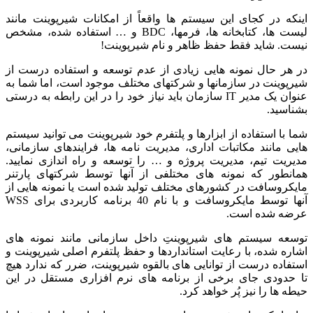
اینکه در کجای این سیستم ها واقعاً از امکانات شیرپوینت مانند
لیست ها، کتابخانه ها، فرمها، BDC و … استفاده شده، مشخص
نیست. شاید فقط حفظ ظاهر و نام شیرپوینت!
در هر حال نمونه هایی زیادی از عدم توسعه و استفاده درست از
شیرپوینت در سازمانها و شرکتهای مختلف موجود است، اما شما به
عنوان یک مدیر IT سازمان باید نیاز خود را در این رابطه به درستی
بشناسید.
شما با استفاده از ابزارها و پلتفرم خود شیرپوینت می توانید سیستم
هایی مانند مکاتبات اداری، مدیریت نامه ها، فرایندهای سازمانی،
مدیریت تیم، مدیریت پروژه و … را توسعه و راه اندازی نمایید.
همانطور که نمونه های مختلفی از آنها توسط شرکتهای پارتنر
مایکروسافت در کشورهای مختلف تولید شده است یا نمونه هایی از
آنها توسط مایکروسافت و با نام 40 برنامه کاربردی برای WSS
عرضه شده است.
توسعه سیستم های شیرپوینتِ داخل سازمانی مانند نمونه های
اشاره شده، با رعایت استانداردها و حفظ پلتفرم اصلی شیرپوینت و
استفاده درست از توانایی های بالقوه شیرپوینت، ضرر که ندارد هیچ
تا حدودی جای برخی از برنامه های نرم افزاری مستقل در این
حیطه ها را نیز پُر خواهد کرد.