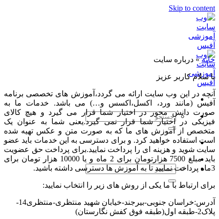
Skip to content
خانه
»
درباره سايت
با سلام کاربر عزیز
آنچه در این وب سایت ارائه می گردد،آموزش های تخصصی برنامه
آفیس (مانند ورد، اکسل،اکسس و…) می باشد. خدمات ما به
صورت دانش محور در اختیار شما قرار می گیرد و هیچ کالای
فیزیکی در اختیار شما قرار نمی گیرد.یعنی شما به عنوان یک
متخصص از آموزش های ما که به صورت متن و عکس تهیه شده
است استفاده خواهید کرد. و برای دسترسی به این خدمات باید عضو
سایت شوید و هزینه ای را پرداخت نمایید.برای پرداخت حق عضویت
باید مبلغ 7500 هزارتومان برای 2 ماه و یا 10000 هزار تومان برای
3ماه پرداخت نمایید تا به آموزش ها دسترسی داشته باشید.
برای ارتباط با ما یکی از روش های زیر را انتخاب نمایید:
آدرس:خراسان جنوبی-بیرجند-خیابان شهید منتظری-منتظری14-
پلاک2-طبقه اول(طبقه فوق کفش نگارستان)