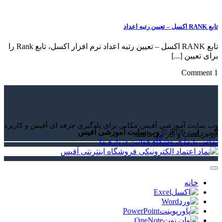
تابع RANK اکسل – تعیین رتبه اعداد
تابع RANK اکسل – تعیین رتبه اعداد نرم افزار اکسل، تابع Rank را
برای تعیین [...]
1 Comment
وب سایت آموزشی آفیس مکانی برای یادگیری حرفه ای آفیس و کاربرد
کپی رایت 2026 ©
وب سایت آموزشی آفیس
آن در کسب و کار می باشد.
تماس با ما
فروشگاه
قوانین
درباره ما
خانه
Excel
Word
PowerPoint
OneNote